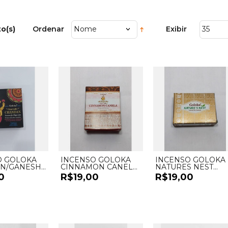
o(s)
Ordenar
Nome
Exibir
35
O GOLOKA
INCENSO GOLOKA
INCENSO GOLOKA
N/GANESHA
CINNAMON CANELA
NATURES NEST
 - UND
CASCATA - UND
CASCATA - UND
0
R$19,00
R$19,00