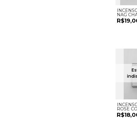
INCENS
NAG CH
CASCATA
R$19,0
INCENS
ROSE CO
R$18,0