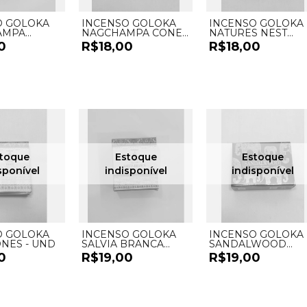
O GOLOKA
INCENSO GOLOKA
INCENSO GOLOKA
AMPA
NAGCHAMPA CONES
NATURES NEST
 - UND
- UND
CONES - UND
0
R$18,00
R$18,00
O GOLOKA
INCENSO GOLOKA
INCENSO GOLOKA
NES - UND
SALVIA BRANCA
SANDALWOOD
CASCATA - UND
CASCATA - UND
0
R$19,00
R$19,00