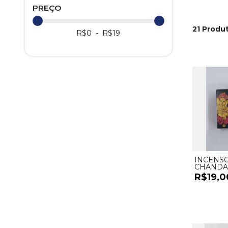
PREÇO
21 Produt
R$
0
- R$
19
INCENS
CHANDA
CASCATA
R$19,0