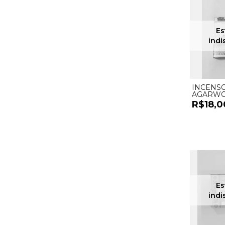
INCENS
AGARWO
- UND
R$18,0