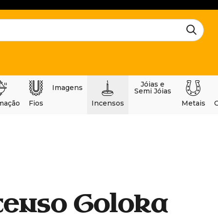
Jóias e
Imagens
Semi Jóias
mação
Fios
Incensos
Metais
O
censo Goloka